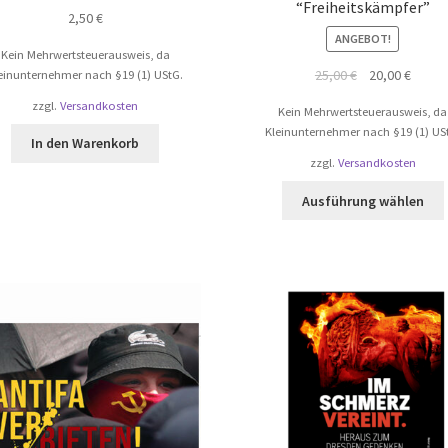
“Freiheitskämpfer”
2,50
€
ANGEBOT!
Kein Mehrwertsteuerausweis, da
Ursprünglicher
Aktuel
25,00
€
20,00
€
einunternehmer nach §19 (1) UStG.
Preis
Preis
zzgl.
Versandkosten
Kein Mehrwertsteuerausweis, da
war:
ist:
Kleinunternehmer nach §19 (1) US
25,00 €
20,00 
In den Warenkorb
zzgl.
Versandkosten
Ausführung wählen
a