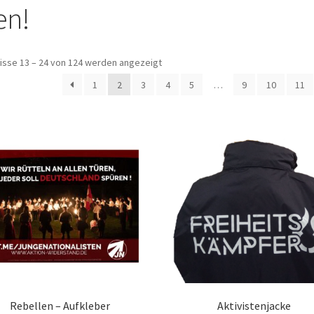
en!
isse 13 – 24 von 124 werden angezeigt
1
2
3
4
5
…
9
10
11
Rebellen – Aufkleber
Aktivistenjacke