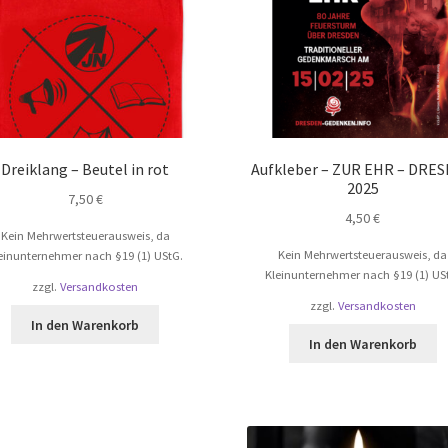
Dreiklang – Beutel in rot
Aufkleber – ZUR EHR – DRE
2025
7,50
€
4,50
€
Kein Mehrwertsteuerausweis, da
Kein Mehrwertsteuerausweis, da
einunternehmer nach §19 (1) UStG.
Kleinunternehmer nach §19 (1) US
zzgl.
Versandkosten
zzgl.
Versandkosten
In den Warenkorb
In den Warenkorb