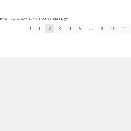
isse 13 – 24 von 124 werden angezeigt
1
2
3
4
5
…
9
10
11