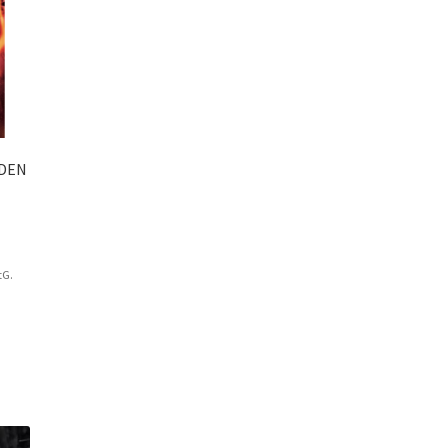
SDEN
tG.