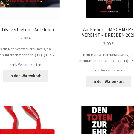
ntiFa verbieten – Aufkleber
Aufkleber – IM SCHMERZ
VEREINT – DRESDEN 202
2,00
€
3,00
€
Kein Mehrwertsteuerausweis, da
Kein Mehrwertsteuerausweis, da
einunternehmer nach §19 (1) UStG.
Kleinunternehmer nach §19 (1) US
zzgl.
Versandkosten
zzgl.
Versandkosten
In den Warenkorb
In den Warenkorb