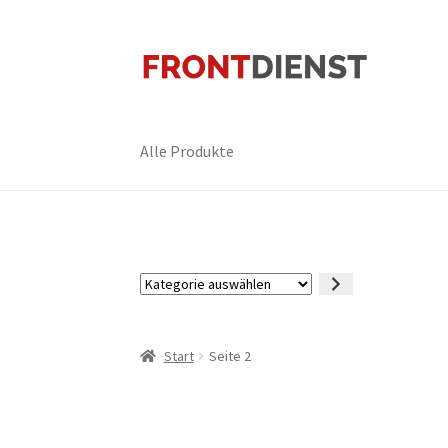
Zur
Zum
Navigation
Inhalt
springen
springen
Alle Produkte
Kategorie
auswählen
Start
Seite 2