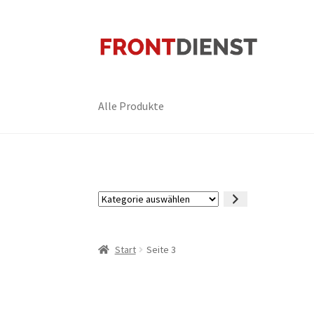
Zur
Zum
Navigation
Inhalt
springen
springen
Alle Produkte
Kategorie
auswählen
Start
Seite 3