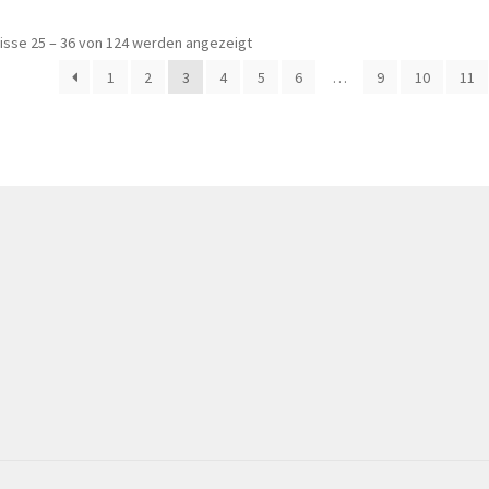
isse 25 – 36 von 124 werden angezeigt
1
2
3
4
5
6
…
9
10
11