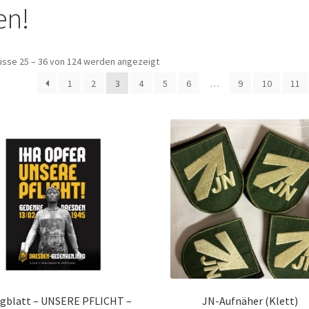
en!
isse 25 – 36 von 124 werden angezeigt
1
2
3
4
5
6
…
9
10
11
ugblatt – UNSERE PFLICHT –
JN-Aufnäher (Klett)