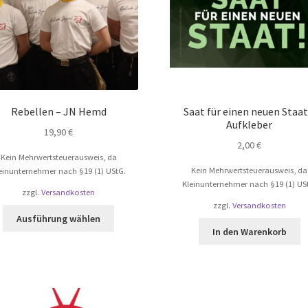
auf
der
Produktseite
gewählt
werden
Rebellen – JN Hemd
Saat für einen neuen Staat
Aufkleber
19,90
€
2,00
€
Kein Mehrwertsteuerausweis, da
Kein Mehrwertsteuerausweis, da
einunternehmer nach §19 (1) UStG.
Kleinunternehmer nach §19 (1) US
zzgl.
Versandkosten
zzgl.
Versandkosten
Dieses
Ausführung wählen
Produkt
In den Warenkorb
weist
mehrere
Varianten
auf.
Die