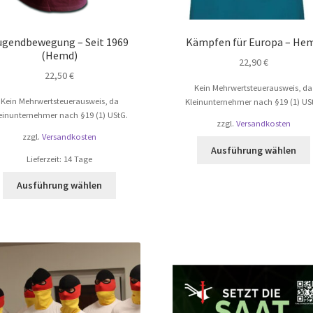
ugendbewegung – Seit 1969
Kämpfen für Europa – He
(Hemd)
22,90
€
22,50
€
Kein Mehrwertsteuerausweis, da
Kein Mehrwertsteuerausweis, da
Kleinunternehmer nach §19 (1) US
einunternehmer nach §19 (1) UStG.
zzgl.
Versandkosten
zzgl.
Versandkosten
Ausführung wählen
Lieferzeit:
14 Tage
Dieses
Ausführung wählen
Produkt
weist
a
mehrere
Varianten
auf.
Die
Optionen
können