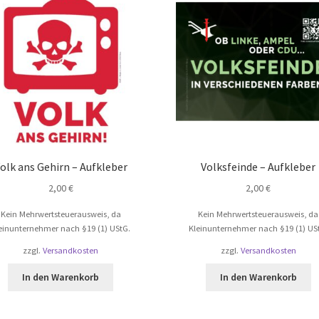
Optionen
können
auf
der
Produktseite
gewählt
werden
olk ans Gehirn – Aufkleber
Volksfeinde – Aufkleber
2,00
€
2,00
€
Kein Mehrwertsteuerausweis, da
Kein Mehrwertsteuerausweis, da
einunternehmer nach §19 (1) UStG.
Kleinunternehmer nach §19 (1) US
zzgl.
Versandkosten
zzgl.
Versandkosten
In den Warenkorb
In den Warenkorb