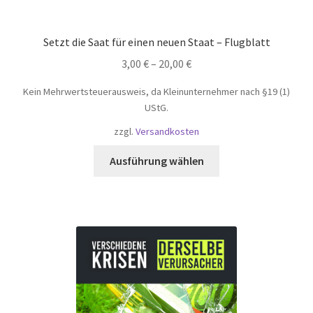
Setzt die Saat für einen neuen Staat – Flugblatt
3,00
€
–
20,00
€
Kein Mehrwertsteuerausweis, da Kleinunternehmer nach §19 (1)
UStG.
zzgl.
Versandkosten
Dieses
Ausführung wählen
Produkt
weist
mehrere
Varianten
auf.
Die
Optionen
können
auf