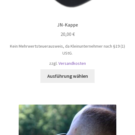
JN-Kappe
20,00
€
Kein Mehrwertsteuerausweis, da Kleinunternehmer nach §19 (1)
UStG.
zzgl.
Versandkosten
Dieses
Ausführung wählen
Produkt
weist
mehrere
Varianten
auf.
Die
Optionen
können