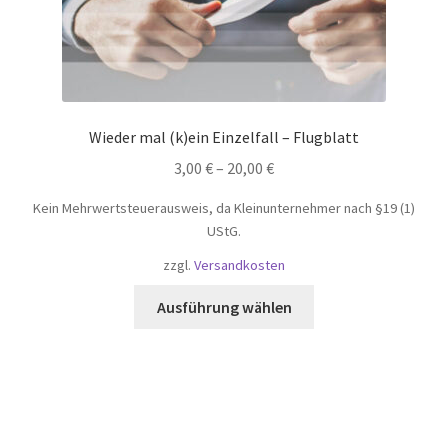
Wieder mal (k)ein Einzelfall – Flugblatt
3,00
€
–
20,00
€
Kein Mehrwertsteuerausweis, da Kleinunternehmer nach §19 (1)
UStG.
zzgl.
Versandkosten
Dieses
Ausführung wählen
Produkt
weist
mehrere
Varianten
auf.
Die