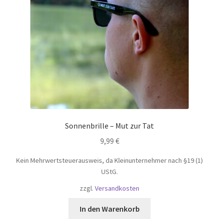
auf
der
Produktseite
gewählt
werden
Sonnenbrille – Mut zur Tat
9,99
€
Kein Mehrwertsteuerausweis, da Kleinunternehmer nach §19 (1)
UStG.
zzgl.
Versandkosten
In den Warenkorb