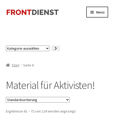
Zur
Zum
Menü
Navigation
Inhalt
springen
springen
Startseite
Kasse
Kategorie
Mein Konto
auswählen
Start
Seite 6
Material für Aktivisten!
Ergebnisse 61 – 72 von 124 werden angezeigt