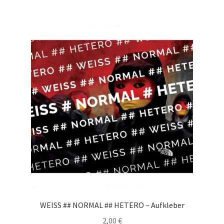
WEISS ## NORMAL ## HETERO – Aufkleber
2,00
€