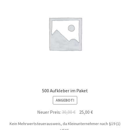
Optionen
können
auf
der
Produktseite
gewählt
werden
500 Aufkleber im Paket
ANGEBOT!
Ursprünglicher
Aktueller
Neuer Preis:
30,00
€
25,00
€
Preis
Preis
Kein Mehrwertsteuerausweis, da Kleinunternehmer nach §19 (1)
war:
ist: