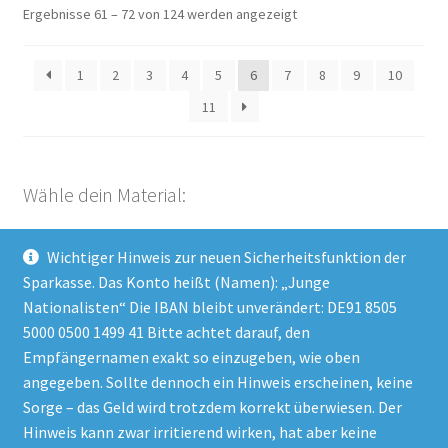
Ergebnisse 61 – 72 von 124 werden angezeigt
1
2
3
4
5
6
7
8
9
10
11
Wähle dein Material:
Wichtiger Hinweis zur neuen Sicherheitsfunktion der
Kategorie auswählen
Sparkasse. Das Konto heißt (Namen): „Junge
Nationalisten“ Die IBAN bleibt unverändert: DE91 8505
5000 0500 1499 41 Bitte achtet darauf, den
Empfängernamen exakt so einzugeben, wie oben
Impressum
angegeben. Sollte dennoch ein Hinweis erscheinen, keine
Datenschutzerklärung
Sorge – das Geld wird trotzdem korrekt überwiesen. Der
Hinweis kann zwar irritierend wirken, hat aber keine
AGB