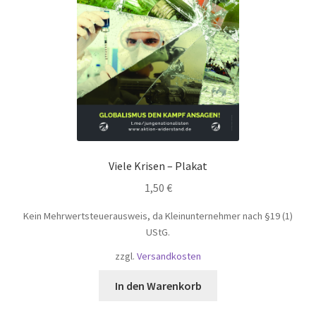
der
Produktseite
gewählt
werden
Viele Krisen – Plakat
1,50
€
Kein Mehrwertsteuerausweis, da Kleinunternehmer nach §19 (1)
UStG.
zzgl.
Versandkosten
In den Warenkorb