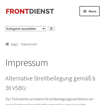
Zur
Zum
Menü
Navigation
Inhalt
springen
springen
Startseite
Kategorie
auswählen
Kasse
Start
Impressum
Mein Konto
Impressum
Alternative Streitbeilegung gemäß §
36 VSBG:
Zur Teilnahme an einem Streitbeilegungsverfahren vor
einer Verbraucherschlichtungsstelle sind wir nicht