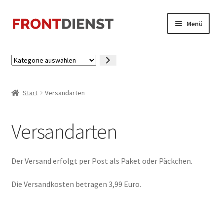
Zur
Zum
Menü
Navigation
Inhalt
springen
springen
Startseite
Kategorie
auswählen
Kasse
Start
Versandarten
Mein Konto
Versandarten
Der Versand erfolgt per Post als Paket oder Päckchen.
Die Versandkosten betragen 3,99 Euro.