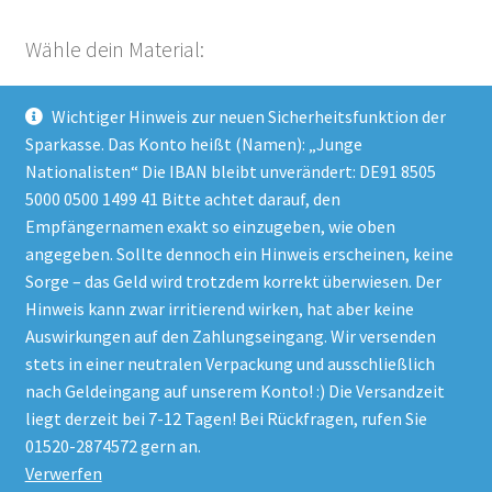
Wähle dein Material:
Wichtiger Hinweis zur neuen Sicherheitsfunktion der
Kategorie auswählen
Sparkasse. Das Konto heißt (Namen): „Junge
Nationalisten“ Die IBAN bleibt unverändert: DE91 8505
5000 0500 1499 41 Bitte achtet darauf, den
Empfängernamen exakt so einzugeben, wie oben
Impressum
angegeben. Sollte dennoch ein Hinweis erscheinen, keine
Datenschutzerklärung
Sorge – das Geld wird trotzdem korrekt überwiesen. Der
Hinweis kann zwar irritierend wirken, hat aber keine
AGB
Auswirkungen auf den Zahlungseingang. Wir versenden
stets in einer neutralen Verpackung und ausschließlich
nach Geldeingang auf unserem Konto! :) Die Versandzeit
liegt derzeit bei 7-12 Tagen! Bei Rückfragen, rufen Sie
01520-2874572 gern an.
© 2021
Frontdienst
- Material für Aktivisten
Verwerfen