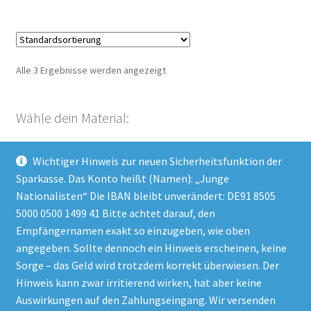
mehrere
Varianten
auf.
Die
Alle 3 Ergebnisse werden angezeigt
Optionen
können
auf
Wähle dein Material:
der
Produktseite
Wichtiger Hinweis zur neuen Sicherheitsfunktion der
gewählt
Kategorie auswählen
Sparkasse. Das Konto heißt (Namen): „Junge
werden
Nationalisten“ Die IBAN bleibt unverändert: DE91 8505
5000 0500 1499 41 Bitte achtet darauf, den
Empfängernamen exakt so einzugeben, wie oben
Impressum
angegeben. Sollte dennoch ein Hinweis erscheinen, keine
Datenschutzerklärung
Sorge – das Geld wird trotzdem korrekt überwiesen. Der
Hinweis kann zwar irritierend wirken, hat aber keine
AGB
Auswirkungen auf den Zahlungseingang. Wir versenden