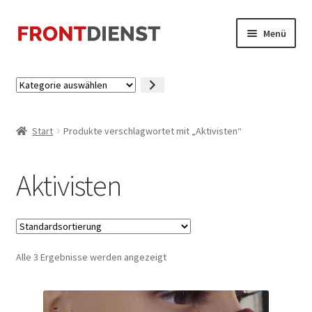
Zur
Zum
Menü
Navigation
Inhalt
springen
springen
Startseite
Kategorie
auswählen
Kasse
Start
Produkte verschlagwortet mit „Aktivisten“
Mein Konto
Aktivisten
Alle 3 Ergebnisse werden angezeigt