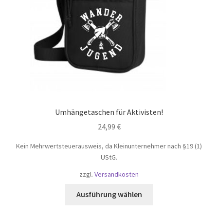
Umhängetaschen für Aktivisten!
24,99
€
Kein Mehrwertsteuerausweis, da Kleinunternehmer nach §19 (1)
UStG.
zzgl.
Versandkosten
Dieses
Ausführung wählen
Produkt
weist