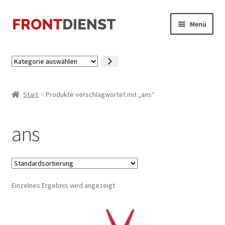
Zur
Zum
Menü
Navigation
Inhalt
springen
springen
Startseite
Kategorie
auswählen
Kasse
Start
Produkte verschlagwortet mit „ans“
Mein Konto
ans
Einzelnes Ergebnis wird angezeigt