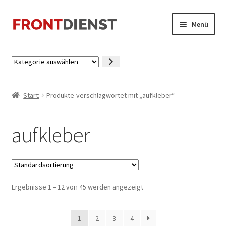
Zur
Zum
Menü
Navigation
Inhalt
springen
springen
Startseite
Kategorie
auswählen
Kasse
Start
Produkte verschlagwortet mit „aufkleber“
Mein Konto
aufkleber
Ergebnisse 1 – 12 von 45 werden angezeigt
1
2
3
4