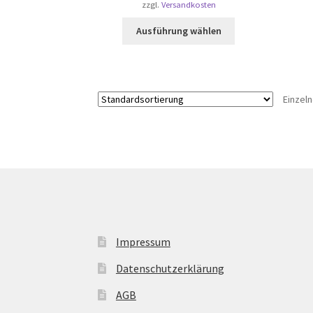
zzgl.
Versandkosten
Dieses
Ausführung wählen
Produkt
weist
mehrere
Varianten
Einzel
auf.
Die
Optionen
können
auf
der
Produktseite
gewählt
werden
Impressum
Datenschutzerklärung
AGB