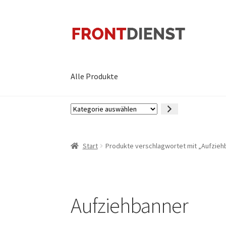
Zur
Zum
Navigation
Inhalt
springen
springen
Alle Produkte
Kategorie
auswählen
Start
Produkte verschlagwortet mit „Aufzieh
Aufziehbanner