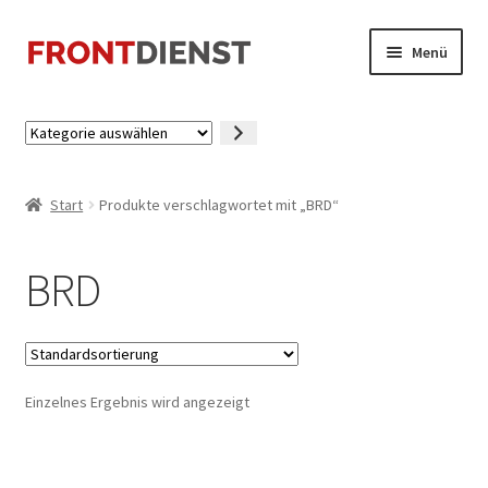
Zur
Zum
Menü
Navigation
Inhalt
springen
springen
Startseite
Kategorie
auswählen
Kasse
Start
Produkte verschlagwortet mit „BRD“
Mein Konto
BRD
Einzelnes Ergebnis wird angezeigt