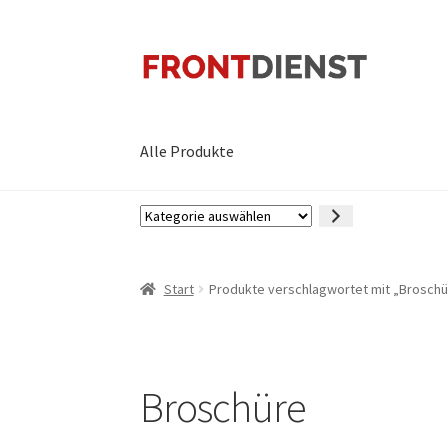
Zur
Zum
Navigation
Inhalt
springen
springen
Alle Produkte
Kategorie
auswählen
Start
Produkte verschlagwortet mit „Broschü
Broschüre