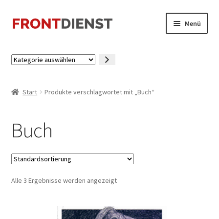
Zur
Zum
Menü
Navigation
Inhalt
springen
springen
Startseite
Kategorie
auswählen
Kasse
Start
Produkte verschlagwortet mit „Buch“
Mein Konto
Buch
Alle 3 Ergebnisse werden angezeigt