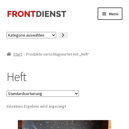
Zur
Zum
Menü
Navigation
Inhalt
springen
springen
Startseite
Kategorie
auswählen
Kasse
Start
Produkte verschlagwortet mit „Heft“
Mein Konto
Heft
Einzelnes Ergebnis wird angezeigt