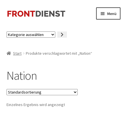
Zur
Zum
Menü
Navigation
Inhalt
springen
springen
Startseite
Kategorie
auswählen
Kasse
Start
Produkte verschlagwortet mit „Nation“
Mein Konto
Nation
Einzelnes Ergebnis wird angezeigt