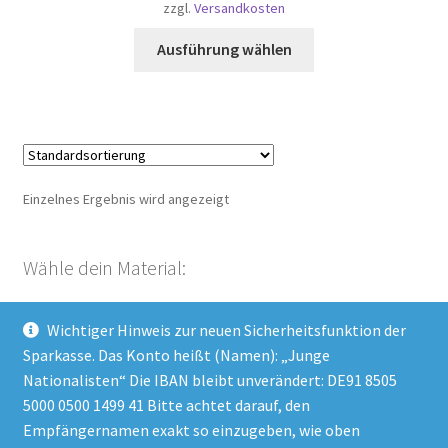
zzgl.
Versandkosten
Dieses
Ausführung wählen
Produkt
weist
mehrere
Varianten
auf.
Die
Einzelnes Ergebnis wird angezeigt
Optionen
können
auf
Wähle dein Material:
der
Produktseite
Wichtiger Hinweis zur neuen Sicherheitsfunktion der
gewählt
Kategorie auswählen
Sparkasse. Das Konto heißt (Namen): „Junge
werden
Nationalisten“ Die IBAN bleibt unverändert: DE91 8505
5000 0500 1499 41 Bitte achtet darauf, den
Empfängernamen exakt so einzugeben, wie oben
Impressum