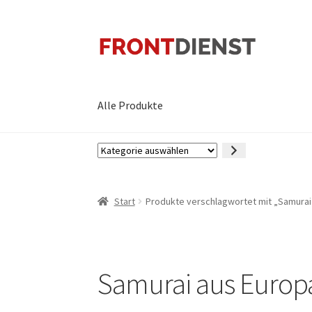
Zur
Zum
Navigation
Inhalt
springen
springen
Alle Produkte
Kategorie
auswählen
Start
Produkte verschlagwortet mit „Samurai
Samurai aus Europ