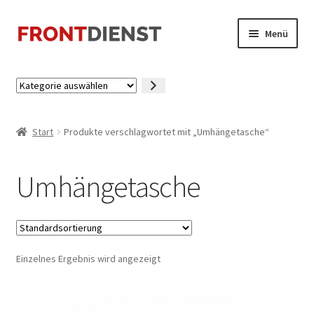
Zur
Zum
Menü
Navigation
Inhalt
springen
springen
Startseite
Kategorie
auswählen
Kasse
Start
Produkte verschlagwortet mit „Umhängetasche“
Mein Konto
Umhängetasche
Einzelnes Ergebnis wird angezeigt