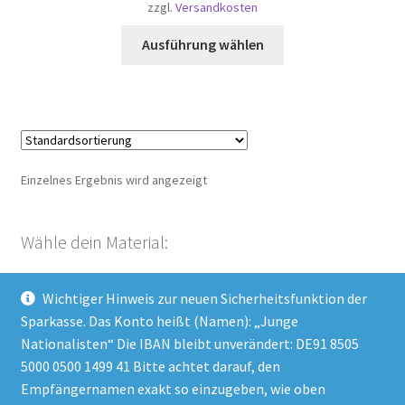
zzgl.
Versandkosten
Dieses
Ausführung wählen
Produkt
weist
mehrere
Varianten
auf.
Die
Einzelnes Ergebnis wird angezeigt
Optionen
können
auf
Wähle dein Material:
der
Produktseite
Wichtiger Hinweis zur neuen Sicherheitsfunktion der
gewählt
Kategorie auswählen
Sparkasse. Das Konto heißt (Namen): „Junge
werden
Nationalisten“ Die IBAN bleibt unverändert: DE91 8505
5000 0500 1499 41 Bitte achtet darauf, den
Empfängernamen exakt so einzugeben, wie oben
Impressum