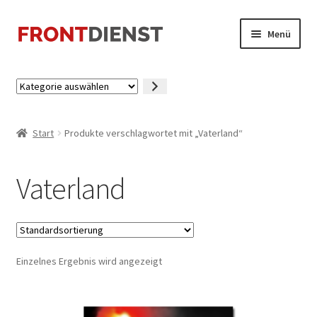
Zur
Zum
Menü
Navigation
Inhalt
springen
springen
Startseite
Kategorie
auswählen
Kasse
Start
Produkte verschlagwortet mit „Vaterland“
Mein Konto
Vaterland
Einzelnes Ergebnis wird angezeigt