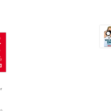
er
tG.