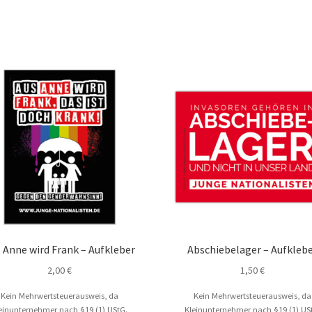
 Anne wird Frank – Aufkleber
Abschiebelager – Aufkleb
2,00
€
1,50
€
Kein Mehrwertsteuerausweis, da
Kein Mehrwertsteuerausweis, da
einunternehmer nach §19 (1) UStG.
Kleinunternehmer nach §19 (1) US