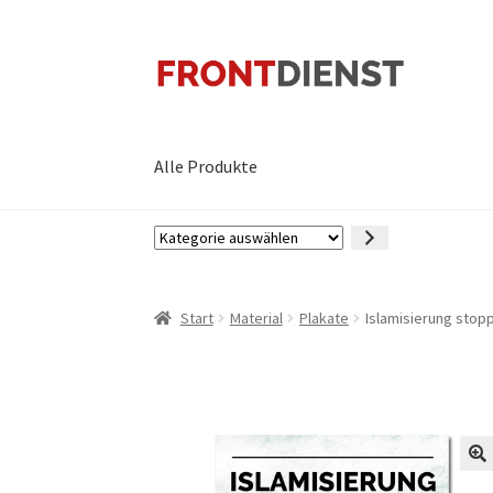
Zur
Zum
Navigation
Inhalt
springen
springen
Alle Produkte
Kategorie
auswählen
Start
Material
Plakate
Islamisierung stopp
🔍