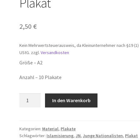
Plakat
2,50
€
Kein Mehrwertsteuerausweis, da Kleinunternehmer nach §19 (1)
UStG.
zzgl.
Versandkosten
Größe – A2
Anzahl – 10 Plakate
Islamisierung
In den Warenkorb
stoppen
-
Plakat
Menge
Kategorien:
Material
,
Plakate
Schlagwörter:
Islamisierung
,
JN
,
Junge Nationalisten
,
Plakat