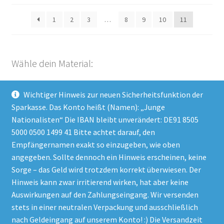
1
2
3
…
8
9
10
11
Wähle dein Material:
Wichtiger Hinweis zur neuen Sicherheitsfunktion der
Kategorie auswählen
Sparkasse. Das Konto heißt (Namen): „Junge
Nationalisten“ Die IBAN bleibt unverändert: DE91 8505
5000 0500 1499 41 Bitte achtet darauf, den
Empfängernamen exakt so einzugeben, wie oben
Impressum
angegeben. Sollte dennoch ein Hinweis erscheinen, keine
Datenschutzerklärung
Sorge – das Geld wird trotzdem korrekt überwiesen. Der
Hinweis kann zwar irritierend wirken, hat aber keine
AGB
Auswirkungen auf den Zahlungseingang. Wir versenden
stets in einer neutralen Verpackung und ausschließlich
nach Geldeingang auf unserem Konto! :) Die Versandzeit