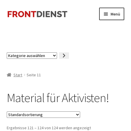
Zur
Zum
Menü
Navigation
Inhalt
springen
springen
Startseite
Kasse
Kategorie
Mein Konto
auswählen
Start
Seite 11
Material für Aktivisten!
Ergebnisse 121 – 124 von 124 werden angezeigt