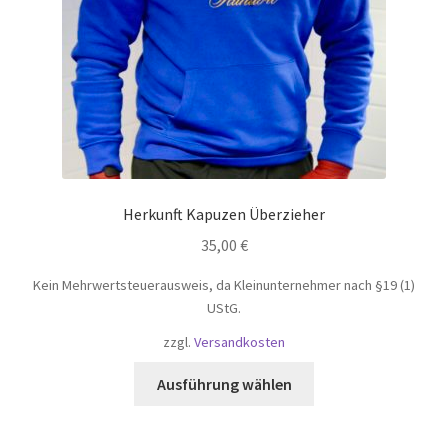
Herkunft Kapuzen Überzieher
35,00
€
Kein Mehrwertsteuerausweis, da Kleinunternehmer nach §19 (1)
UStG.
zzgl.
Versandkosten
Dieses
Ausführung wählen
Produkt
weist
mehrere