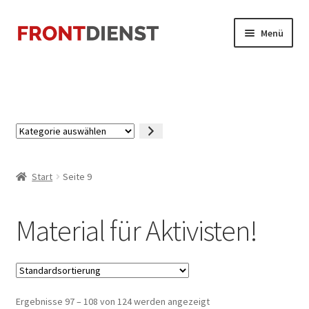
Zur
Zum
Menü
Navigation
Inhalt
springen
springen
Startseite
Kasse
Kategorie
Mein Konto
auswählen
Start
Seite 9
Material für Aktivisten!
Ergebnisse 97 – 108 von 124 werden angezeigt