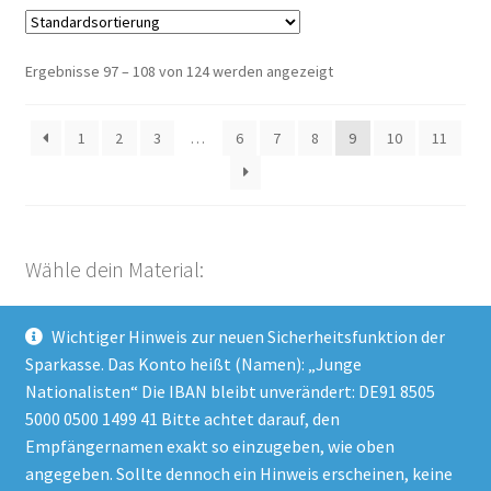
Ergebnisse 97 – 108 von 124 werden angezeigt
1
2
3
…
6
7
8
9
10
11
Wähle dein Material:
Wichtiger Hinweis zur neuen Sicherheitsfunktion der
Kategorie auswählen
Sparkasse. Das Konto heißt (Namen): „Junge
Nationalisten“ Die IBAN bleibt unverändert: DE91 8505
5000 0500 1499 41 Bitte achtet darauf, den
Empfängernamen exakt so einzugeben, wie oben
Impressum
angegeben. Sollte dennoch ein Hinweis erscheinen, keine