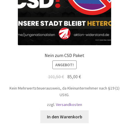
Nein zum CSD Paket
ANGEBOT!
Ursprünglicher
Aktueller
101,50
€
85,00
€
Preis
Preis
Kein Mehrwertsteuerausweis, da Kleinunternehmer nach §19 (1)
war:
ist:
UStG.
101,50 €
85,00 €.
zzgl.
Versandkosten
In den Warenkorb