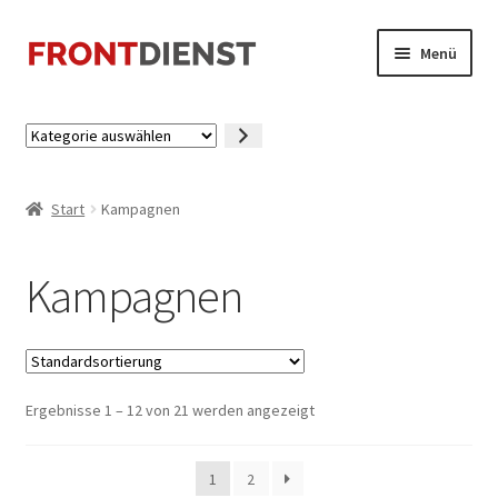
Zur
Zum
Menü
Navigation
Inhalt
springen
springen
Startseite
Kategorie
auswählen
Kasse
Start
Kampagnen
Mein Konto
Kampagnen
Ergebnisse 1 – 12 von 21 werden angezeigt
1
2