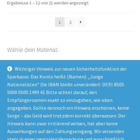
Ergebnisse 1 – 12 von 21 werden angezeigt
Optionen
können
1
2
auf
der
Produktseite
gewählt
Wähle dein Material:
werden
Wichtiger Hinweis zur neuen Sicherheitsfunktion der
Kampagnen (21)
×
Sparkasse. Das Konto heißt (Namen): „Junge
Nationalisten“ Die IBAN bleibt unverändert: DE91 8505
5000 0500 1499 41 Bitte achtet darauf, den
Empfängernamen exakt so einzugeben, wie oben
Impressum
angegeben. Sollte dennoch ein Hinweis erscheinen, keine
Datenschutzerklärung
Sorge – das Geld wird trotzdem korrekt überwiesen. Der
Hinweis kann zwar irritierend wirken, hat aber keine
AGB
Auswirkungen auf den Zahlungseingang. Wir versenden
stets in einer neutralen Verpackung und ausschließlich