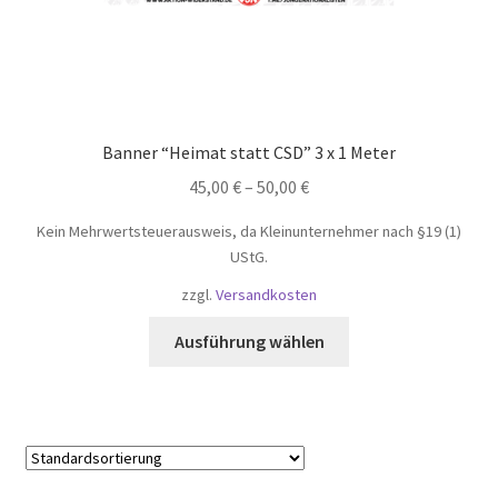
Banner “Heimat statt CSD” 3 x 1 Meter
45,00
€
–
50,00
€
Kein Mehrwertsteuerausweis, da Kleinunternehmer nach §19 (1)
UStG.
zzgl.
Versandkosten
Dieses
Ausführung wählen
Produkt
weist
mehrere
Varianten
auf.
Die