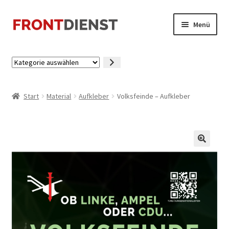
Zur
Zum
Menü
Navigation
Inhalt
springen
springen
Startseite
Kategorie
auswählen
Kasse
Start
Material
Aufkleber
Volksfeinde – Aufkleber
Mein Konto
🔍