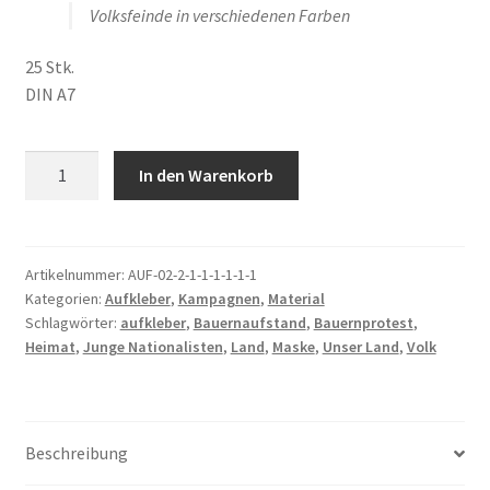
Volksfeinde in verschiedenen Farben
25 Stk.
DIN A7
Volksfeinde
In den Warenkorb
-
Aufkleber
Menge
Artikelnummer:
AUF-02-2-1-1-1-1-1-1
Kategorien:
Aufkleber
,
Kampagnen
,
Material
Schlagwörter:
aufkleber
,
Bauernaufstand
,
Bauernprotest
,
Heimat
,
Junge Nationalisten
,
Land
,
Maske
,
Unser Land
,
Volk
Beschreibung