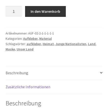
Unser
In den Warenkorb
Land
-
Aufkleber
Menge
Artikelnummer:
AUF-02-2-1-1-1-1-1
Kategorien:
Aufkleber
,
Material
Schlagwörter:
aufkleber
,
Heimat
,
Junge Nationalisten
,
Land
,
Maske
,
Unser Land
Beschreibung
Zusätzliche Informationen
Beschreibung