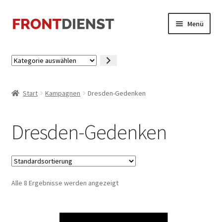
Zur
Zum
Menü
Navigation
Inhalt
springen
springen
Startseite
Kategorie
auswählen
Kasse
Start
Kampagnen
Dresden-Gedenken
Mein Konto
Dresden-Gedenken
Alle 8 Ergebnisse werden angezeigt