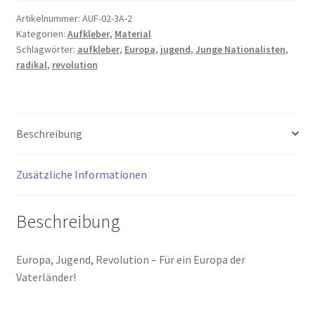
Aufkleber
Artikelnummer:
AUF-02-3A-2
Kategorien:
Aufkleber
,
Material
(Rot)
Schlagwörter:
aufkleber
,
Europa
,
jugend
,
Junge Nationalisten
,
Menge
radikal
,
revolution
Beschreibung
Zusätzliche Informationen
Beschreibung
Europa, Jugend, Revolution – Für ein Europa der
Vaterländer!