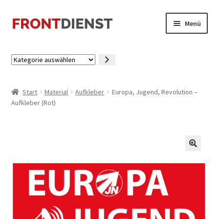
Zur
Zum
Menü
Navigation
Inhalt
springen
springen
Startseite
Kategorie
auswählen
Kasse
Start
Material
Aufkleber
Europa, Jugend, Revolution –
Mein Konto
Aufkleber (Rot)
🔍