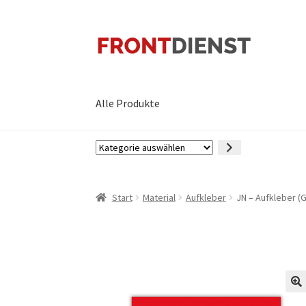
Zur
Zum
Navigation
Inhalt
springen
springen
Alle Produkte
Kategorie
auswählen
Start
Material
Aufkleber
JN – Aufkleber (
🔍