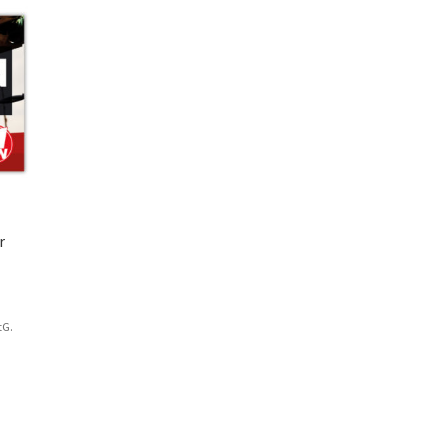
r
tG.