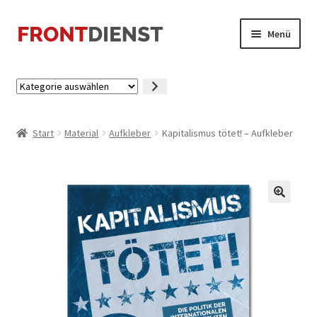
Zur
Zum
Menü
Navigation
Inhalt
springen
springen
Startseite
Kategorie
auswählen
Kasse
Start
Material
Aufkleber
Kapitalismus tötet! – Aufkleber
Mein Konto
🔍