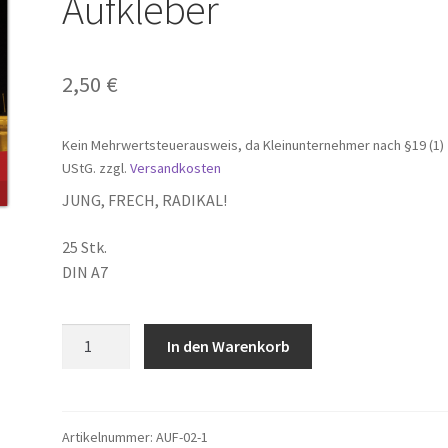
Aufkleber
2,50
€
Kein Mehrwertsteuerausweis, da Kleinunternehmer nach §19 (1)
UStG.
zzgl.
Versandkosten
JUNG, FRECH, RADIKAL!
25 Stk.
DIN A7
Stärke
In den Warenkorb
durch
Einheit
-
Aufkleber
Artikelnummer:
AUF-02-1