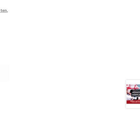
sten
,