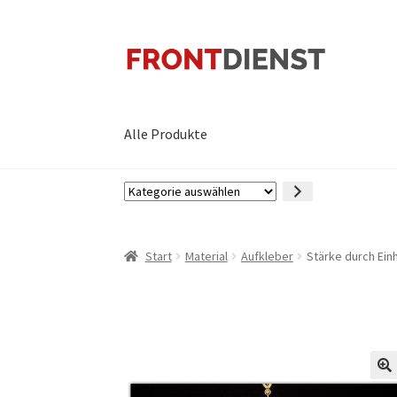
Zur
Zum
Navigation
Inhalt
springen
springen
Alle Produkte
Kategorie
auswählen
Start
Material
Aufkleber
Stärke durch Einh
🔍