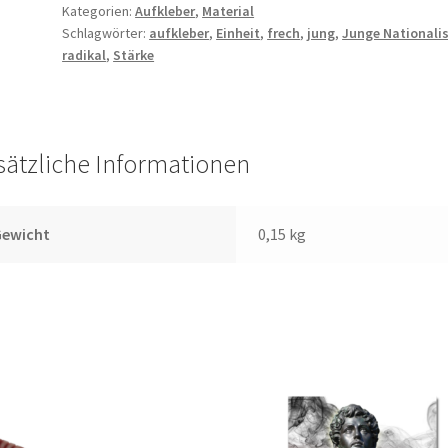
Kategorien:
Aufkleber
,
Material
Menge
Schlagwörter:
aufkleber
,
Einheit
,
frech
,
jung
,
Junge Nationali
radikal
,
Stärke
sätzliche Informationen
Gewicht
0,15 kg